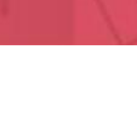
ux parents
sements sur la scolarité de nos enfants. Voici
au mieux sur des sujets du quotidien.