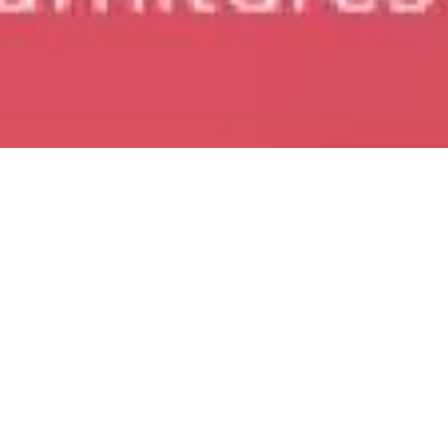
ACTUALITÉS
DÉPARTEMENTALES
NATIONALES
Fournitures scolaires FCPE 86.
C'est parti pour 20 ...
22 juin 2026