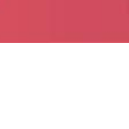
Conseils a
La vie en famille a bien évidemment des retentis
quelques pistes pour vous accompagner 